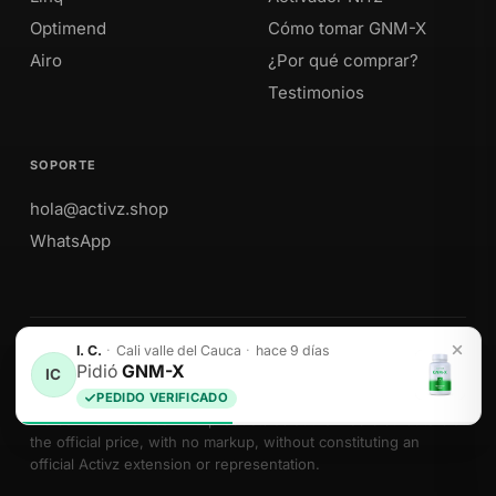
Optimend
Cómo tomar GNM-X
Airo
¿Por qué comprar?
Testimonios
SOPORTE
hola@activz.shop
WhatsApp
I. C.
·
Cali valle del Cauca
·
hace 9 días
Envíos a Perú · México · EE. UU. · Colombia · Ecuador
Pidió
GNM-X
IC
PEDIDO VERIFICADO
We sell Activz Global LLC products as authorized distributors at
the official price, with no markup, without constituting an
official Activz extension or representation.