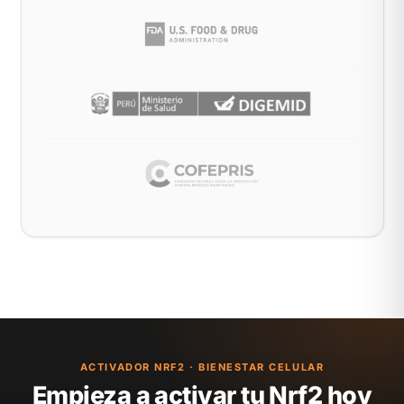
ACTIVADOR NRF2 · BIENESTAR CELULAR
Empieza a activar tu Nrf2 hoy