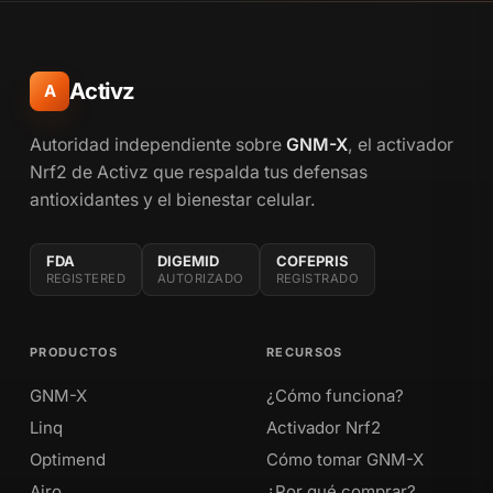
Activz
A
Autoridad independiente sobre
GNM-X
, el activador
Nrf2 de Activz que respalda tus defensas
antioxidantes y el bienestar celular.
FDA
DIGEMID
COFEPRIS
REGISTERED
AUTORIZADO
REGISTRADO
PRODUCTOS
RECURSOS
GNM-X
¿Cómo funciona?
Linq
Activador Nrf2
Optimend
Cómo tomar GNM-X
Airo
¿Por qué comprar?