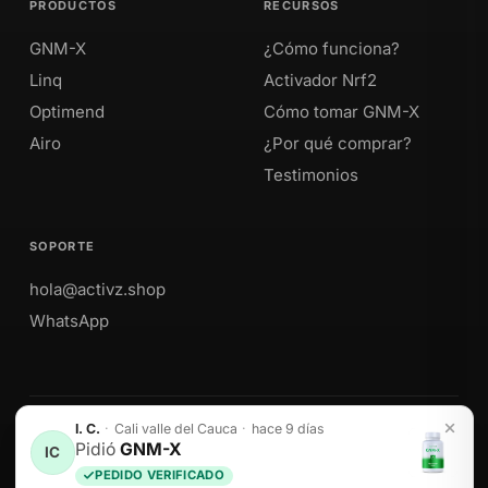
PRODUCTOS
RECURSOS
GNM-X
¿Cómo funciona?
Linq
Activador Nrf2
Optimend
Cómo tomar GNM-X
Airo
¿Por qué comprar?
Testimonios
SOPORTE
hola@activz.shop
WhatsApp
I. C.
·
Cali valle del Cauca
·
hace 9 días
Envíos a Perú · México · EE. UU. · Colombia · Ecuador
Pidió
GNM-X
IC
PEDIDO VERIFICADO