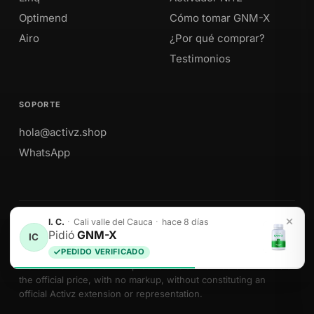
Optimend
Cómo tomar GNM-X
Airo
¿Por qué comprar?
Testimonios
SOPORTE
hola@activz.shop
WhatsApp
I. C.
·
Cali valle del Cauca
·
hace 8 días
Envíos a Perú · México · EE. UU. · Colombia · Ecuador
Pidió
GNM-X
IC
PEDIDO VERIFICADO
We sell Activz Global LLC products as authorized distributors at
the official price, with no markup, without constituting an
official Activz extension or representation.