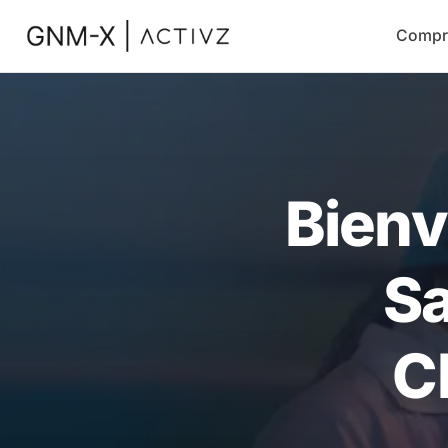
Compr
Bienv
Sa
C