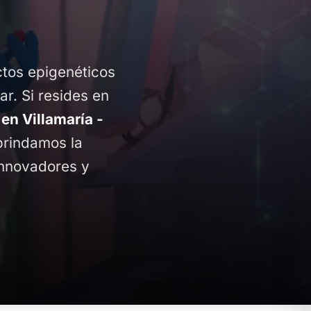
ctos epigenéticos
ar. Si resides en
n Villamaría -
 brindamos la
innovadores y