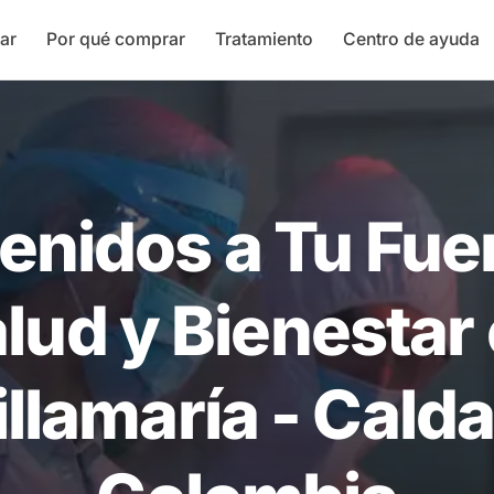
ar
Por qué comprar
Tratamiento
Centro de ayuda
enidos a Tu Fue
lud y Bienestar
illamaría - Calda