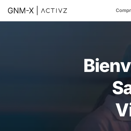
Compr
Bienv
Sa
V