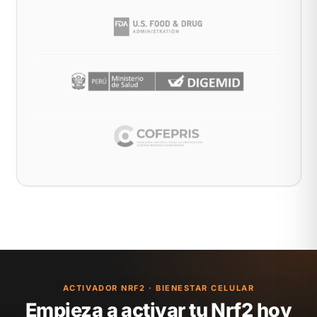
ACTIVADOR NRF2 · BIENESTAR CELULAR
Empieza a activar tu Nrf2 hoy