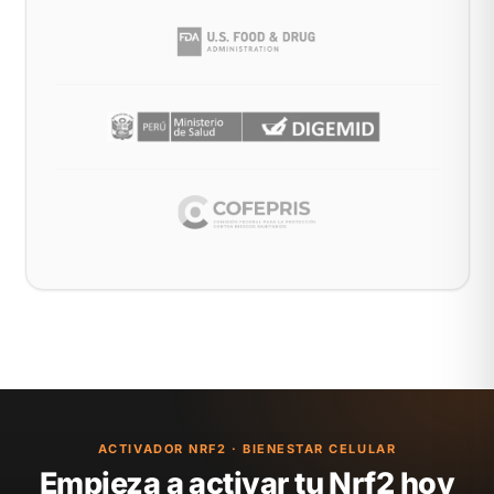
ACTIVADOR NRF2 · BIENESTAR CELULAR
Empieza a activar tu Nrf2 hoy