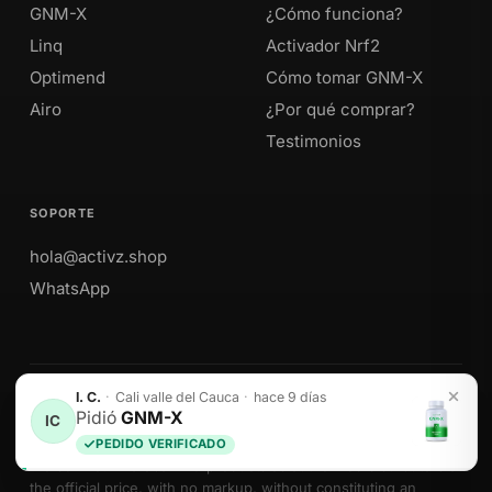
GNM-X
¿Cómo funciona?
Linq
Activador Nrf2
Optimend
Cómo tomar GNM-X
Airo
¿Por qué comprar?
Testimonios
SOPORTE
hola@activz.shop
WhatsApp
Envíos a Perú · México · EE. UU. · Colombia · Ecuador
We sell Activz Global LLC products as authorized distributors at
the official price, with no markup, without constituting an