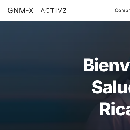
Compr
Bienv
Salu
Ric