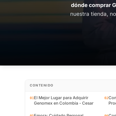
dónde comprar G
nuestra tienda, n
CONTENIDO
El Mejor Lugar para Adquirir
Com
01
02
Genomex en Colombia - Cesar
Pro
Emora: Cuidado Personal
Com
05
06