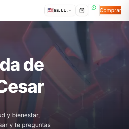
Hablemos por
Comprar
🇺🇸
EE. UU.
nda de
 Cesar
d y bienestar,
sar y te preguntas