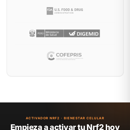
ACTIVADOR NRF2 · BIENESTAR CELULAR
Empieza a activar tu Nrf2 hoy