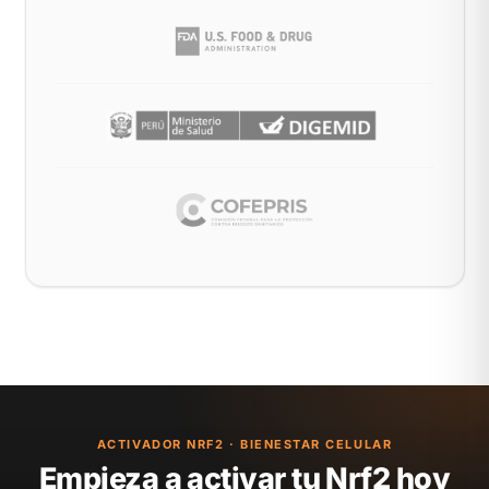
ACTIVADOR NRF2 · BIENESTAR CELULAR
Empieza a activar tu Nrf2 hoy