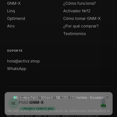
GNM-X
¿Cómo funciona?
Linq
Activador Nrf2
Optimend
Cómo tomar GNM-X
Airo
¿Por qué comprar?
Testimonios
SOPORTE
hola@activz.shop
WhatsApp
Envíos a Perú · México · EE. UU. · Colombia · Ecuador
We sell Activz Global LLC products as authorized distributors at
the official price, with no markup, without constituting an