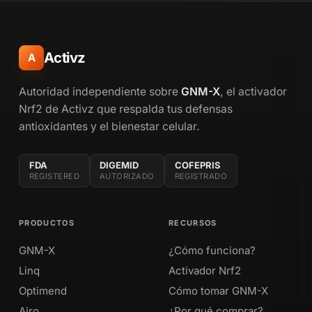
Activz
A
Autoridad independiente sobre
GNM-X
, el activador
Nrf2 de Activz que respalda tus defensas
antioxidantes y el bienestar celular.
FDA
DIGEMID
COFEPRIS
REGISTERED
AUTORIZADO
REGISTRADO
PRODUCTOS
RECURSOS
GNM-X
¿Cómo funciona?
Linq
Activador Nrf2
Optimend
Cómo tomar GNM-X
Airo
¿Por qué comprar?