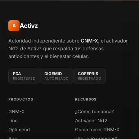
Activz
A
Autoridad independiente sobre
GNM-X
, el activador
Nrf2 de Activz que respalda tus defensas
antioxidantes y el bienestar celular.
FDA
DIGEMID
COFEPRIS
REGISTERED
AUTORIZADO
REGISTRADO
PRODUCTOS
RECURSOS
GNM-X
¿Cómo funciona?
Linq
Activador Nrf2
Optimend
Cómo tomar GNM-X
Airo
¿Por qué comprar?