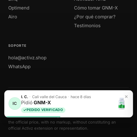
Optimend
Cómo tomar GNM-X
Airo
¿Por qué comprar?
Testimonios
SOPORTE
hola@activz.shop
WhatsApp
I. C.
·
Cali valle del Cauca
·
hace 8 días
Envíos a Perú · México · EE. UU. · Colombia · Ecuador
Pidió
GNM-X
IC
PEDIDO VERIFICADO
We sell Activz Global LLC products as authorized distributors at
the official price, with no markup, without constituting an
official Activz extension or representation.