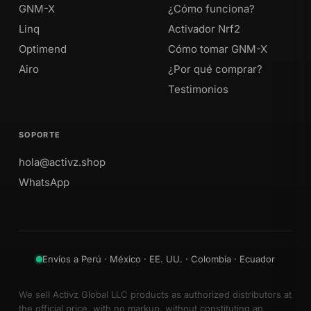
GNM-X
¿Cómo funciona?
Linq
Activador Nrf2
Optimend
Cómo tomar GNM-X
Airo
¿Por qué comprar?
Testimonios
SOPORTE
hola@activz.shop
WhatsApp
Envíos a Perú · México · EE. UU. · Colombia · Ecuador
We sell Activz Global LLC products as authorized distributors at
the official price, with no markup, without constituting an