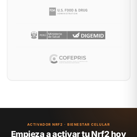
ACTIVADOR NRF2 · BIENESTAR CELULAR
Empieza a activar tu Nrf2 hoy