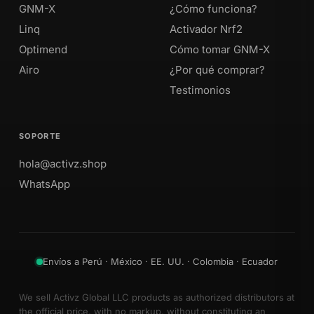
GNM-X
¿Cómo funciona?
Linq
Activador Nrf2
Optimend
Cómo tomar GNM-X
Airo
¿Por qué comprar?
Testimonios
SOPORTE
hola@activz.shop
WhatsApp
Envíos a Perú · México · EE. UU. · Colombia · Ecuador
We sell Activz Global LLC products as authorized distributors at
the official price, with no markup, without constituting an