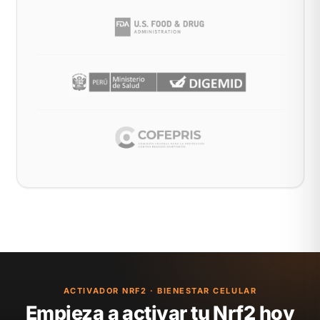
ACTIVADOR NRF2 · BIENESTAR CELULAR
Empieza a activar tu Nrf2 hoy