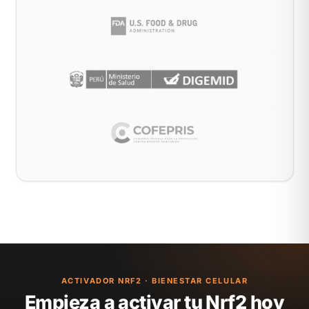
ACTIVADOR NRF2 · BIENESTAR CELULAR
Empieza a activar tu Nrf2 hoy