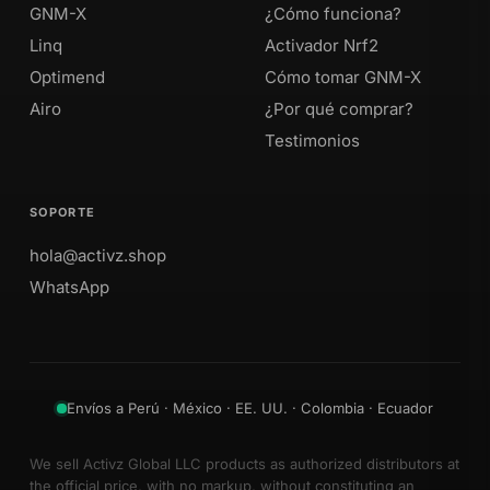
GNM-X
¿Cómo funciona?
Linq
Activador Nrf2
Optimend
Cómo tomar GNM-X
Airo
¿Por qué comprar?
Testimonios
SOPORTE
hola@activz.shop
WhatsApp
Envíos a Perú · México · EE. UU. · Colombia · Ecuador
We sell Activz Global LLC products as authorized distributors at
the official price, with no markup, without constituting an