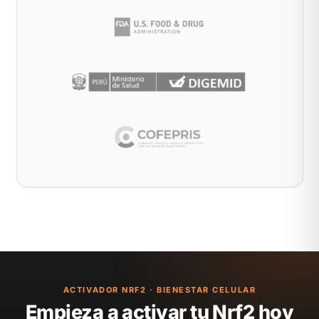
ACTIVADOR NRF2 · BIENESTAR CELULAR
Empieza a activar tu Nrf2 hoy