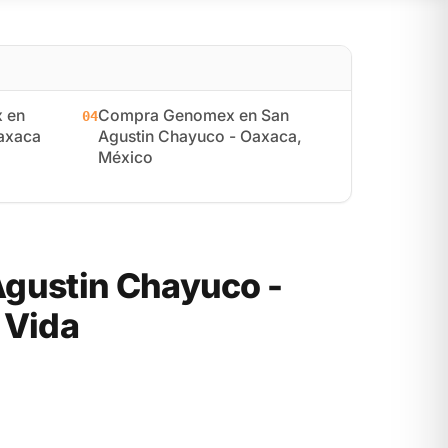
 en
Compra Genomex en San
04
axaca
Agustin Chayuco - Oaxaca,
México
gustin Chayuco -
 Vida