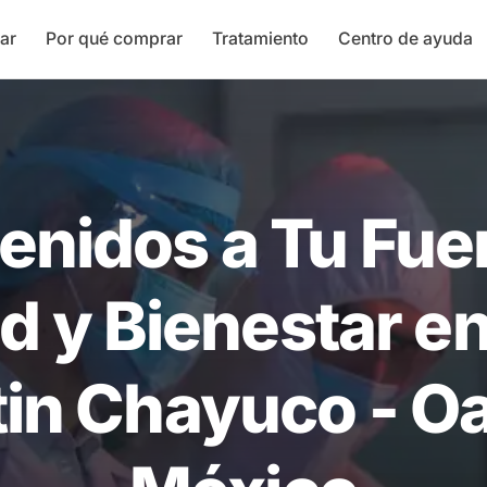
ar
Por qué comprar
Tratamiento
Centro de ayuda
enidos a Tu Fue
d y Bienestar e
in Chayuco - O