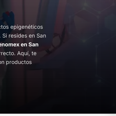
ctos epigenéticos
. Si resides en San
enomex en San
rrecto. Aquí, te
con productos