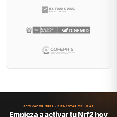
ACTIVADOR NRF2 · BIENESTAR CELULAR
Empieza a activar tu Nrf2 hoy