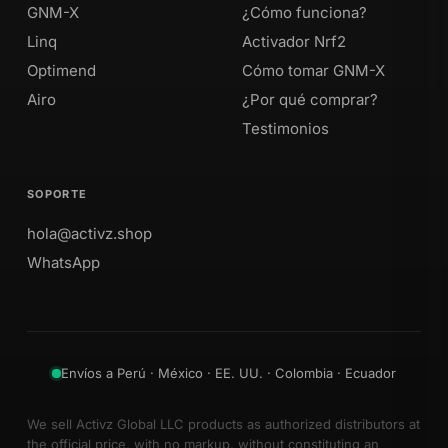
GNM-X
¿Cómo funciona?
Linq
Activador Nrf2
Optimend
Cómo tomar GNM-X
Airo
¿Por qué comprar?
Testimonios
SOPORTE
hola@activz.shop
WhatsApp
Envíos a Perú · México · EE. UU. · Colombia · Ecuador
We sell Activz Global LLC products as authorized distributors at
the official price, with no markup, without constituting an