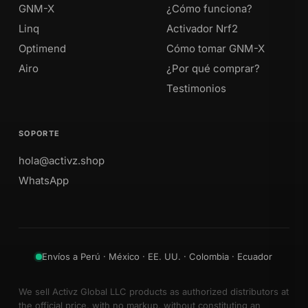
GNM-X
¿Cómo funciona?
Linq
Activador Nrf2
Optimend
Cómo tomar GNM-X
Airo
¿Por qué comprar?
Testimonios
SOPORTE
hola@activz.shop
WhatsApp
Envíos a Perú · México · EE. UU. · Colombia · Ecuador
We sell Activz Global LLC products as authorized distributors at
the official price, with no markup, without constituting an