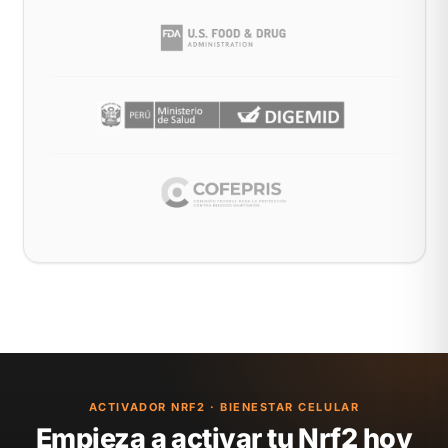
ACTIVADOR NRF2 · BIENESTAR CELULAR
Empieza a activar tu Nrf2 hoy