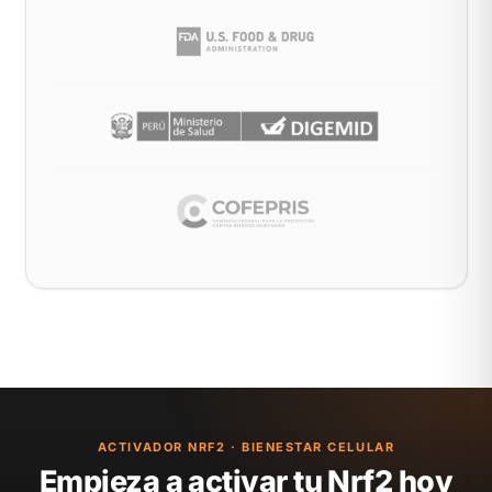
ACTIVADOR NRF2 · BIENESTAR CELULAR
Empieza a activar tu Nrf2 hoy