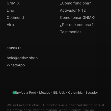
GNM-X
¿Cómo funciona?
Linq
Activador Nrf2
Optimend
Cómo tomar GNM-X
Airo
¿Por qué comprar?
Testimonios
SOPORTE
hola@activz.shop
WhatsApp
Envíos a Perú · México · EE. UU. · Colombia · Ecuador
We sell Activz Global LLC products as authorized distributors at
the official price, with no markup, without constituting an