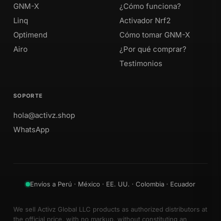
GNM-X
¿Cómo funciona?
Linq
Activador Nrf2
Optimend
Cómo tomar GNM-X
Airo
¿Por qué comprar?
Testimonios
SOPORTE
hola@activz.shop
WhatsApp
Envíos a Perú · México · EE. UU. · Colombia · Ecuador
We sell Activz Global LLC products as authorized distributors at
the official price, with no markup, without constituting an