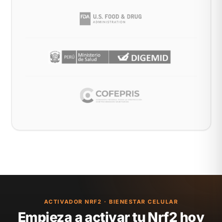
ACTIVADOR NRF2 · BIENESTAR CELULAR
Empieza a activar tu Nrf2 hoy