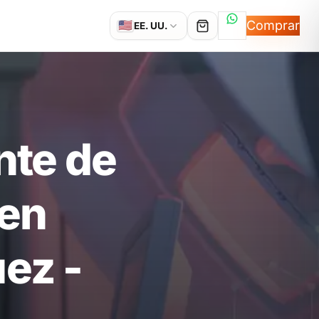
Hablemos por
Comprar
🇺🇸
EE. UU.
nte de
 en
ez -