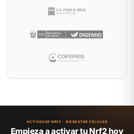
ACTIVADOR NRF2 · BIENESTAR CELULAR
Empieza a activar tu Nrf2 hoy