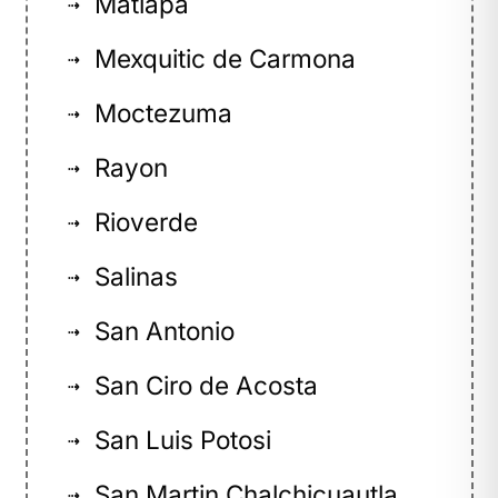
Matlapa
⇢
Mexquitic de Carmona
⇢
Moctezuma
⇢
Rayon
⇢
Rioverde
⇢
Salinas
⇢
San Antonio
⇢
San Ciro de Acosta
⇢
San Luis Potosi
⇢
San Martin Chalchicuautla
⇢