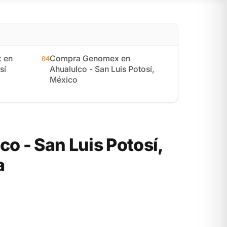
 en
Compra Genomex en
04
sí
Ahualulco - San Luis Potosí,
México
 - San Luis Potosí,
a