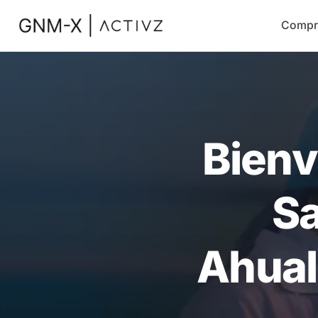
Compr
Bienv
Sa
Ahualu