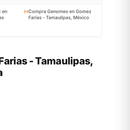
 en
Compra Genomex en Gomez
04
as
Farias - Tamaulipas, México
rias - Tamaulipas,
a