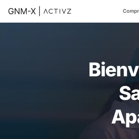
Compr
Bienv
Sa
Ap