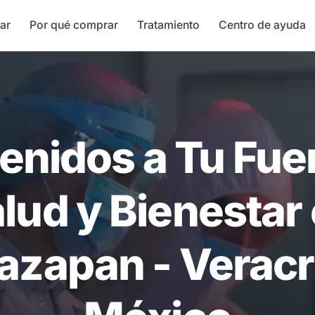
ar
Por qué comprar
Tratamiento
Centro de ayuda
enidos a Tu Fue
lud y Bienestar
azapan - Veracr