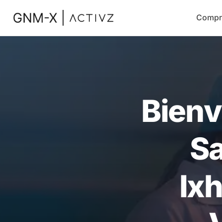
Compr
Bienv
Sa
Ix