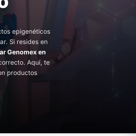
o
ctos epigenéticos
ar. Si resides en
ar Genomex en
correcto. Aquí, te
con productos