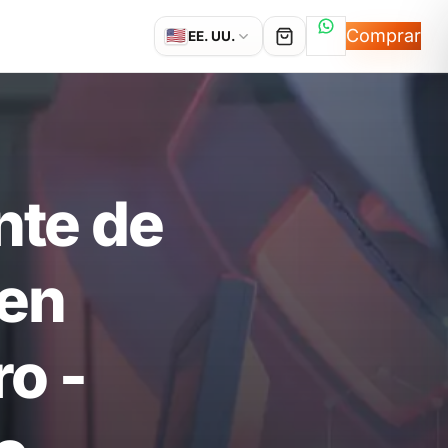
Hablemos por
Comprar
🇺🇸
EE. UU.
nte de
 en
o -