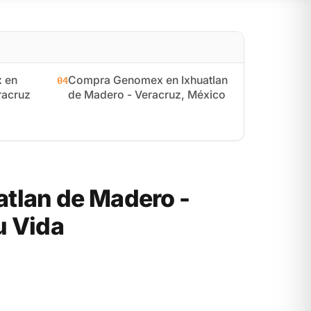
 en
Compra Genomex en Ixhuatlan
04
racruz
de Madero - Veracruz, México
tlan de Madero -
u Vida