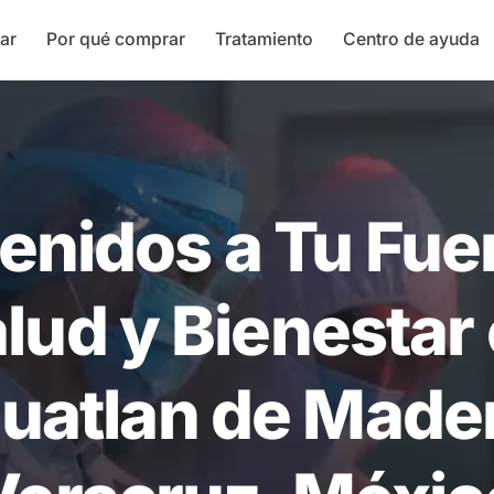
ar
Por qué comprar
Tratamiento
Centro de ayuda
enidos a Tu Fue
lud y Bienestar
huatlan de Mader