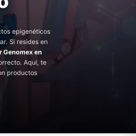
o
ctos epigenéticos
ar. Si resides en
r Genomex en
orrecto. Aquí, te
con productos