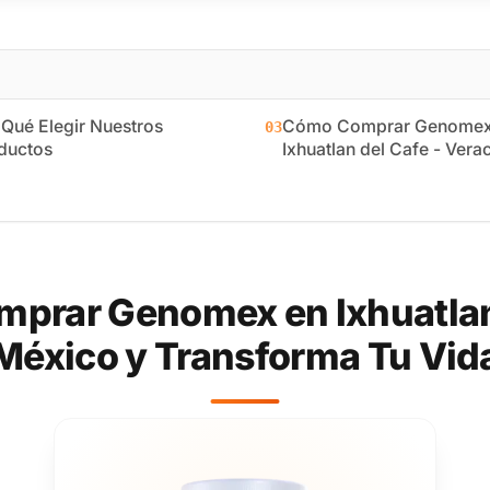
 Qué Elegir Nuestros
Cómo Comprar Genomex
03
ductos
Ixhuatlan del Cafe - Vera
prar Genomex en Ixhuatlan 
México y Transforma Tu Vid