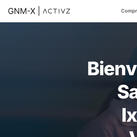
Compr
Bienv
Sa
I