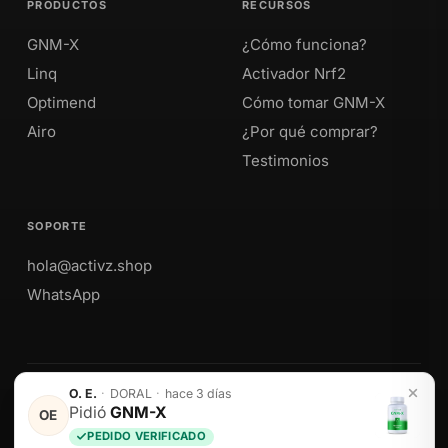
PRODUCTOS
RECURSOS
GNM-X
¿Cómo funciona?
Linq
Activador Nrf2
Optimend
Cómo tomar GNM-X
Airo
¿Por qué comprar?
Testimonios
SOPORTE
hola@activz.shop
WhatsApp
O. E.
·
DORAL
·
hace 3 días
Envíos a Perú · México · EE. UU. · Colombia · Ecuador
Pidió
GNM-X
OE
PEDIDO VERIFICADO