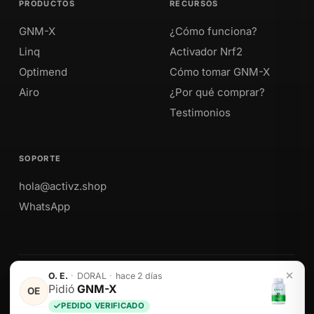
PRODUCTOS
RECURSOS
GNM-X
¿Cómo funciona?
Linq
Activador Nrf2
Optimend
Cómo tomar GNM-X
Airo
¿Por qué comprar?
Testimonios
SOPORTE
hola@activz.shop
WhatsApp
O. E.
·
DORAL
·
hace 2 días
Envíos a Perú · México · EE. UU. · Colombia · Ecuador
Pidió
GNM-X
OE
PEDIDO VERIFICADO