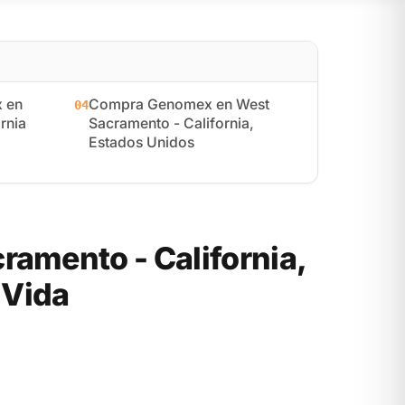
 en
Compra Genomex en West
04
rnia
Sacramento - California,
Estados Unidos
amento - California,
 Vida