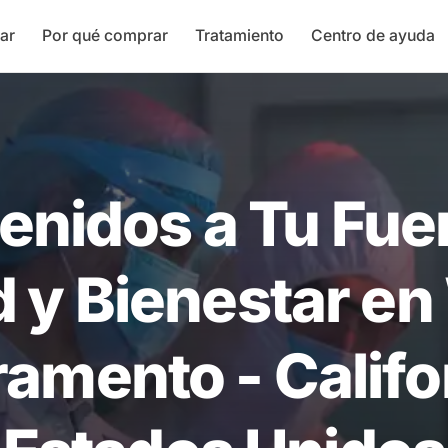
ar
Por qué comprar
Tratamiento
Centro de ayuda
enidos a Tu Fue
d y Bienestar en
amento - Califo