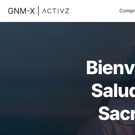
Compr
Bienv
Salu
Sacr