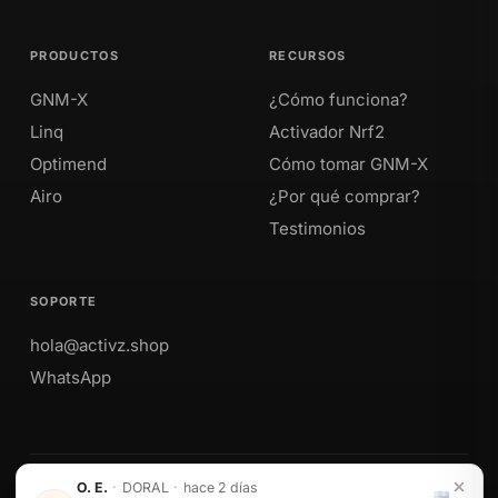
PRODUCTOS
RECURSOS
GNM-X
¿Cómo funciona?
Linq
Activador Nrf2
Optimend
Cómo tomar GNM-X
Airo
¿Por qué comprar?
Testimonios
SOPORTE
hola@activz.shop
WhatsApp
O. E.
·
DORAL
·
hace 2 días