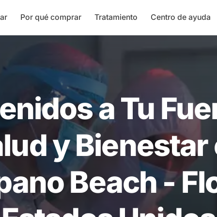
ar
Por qué comprar
Tratamiento
Centro de ayuda
enidos a Tu Fue
lud y Bienestar
ano Beach - Flo