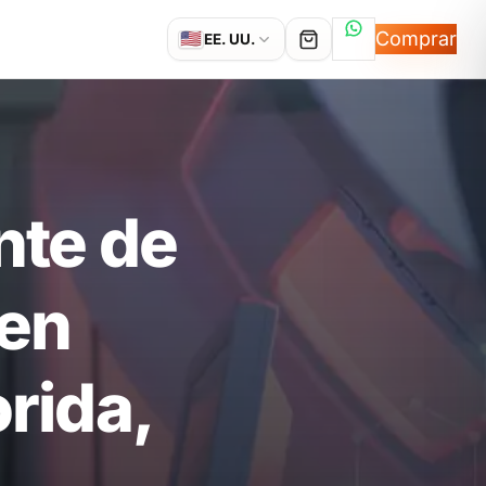
Hablemos por
Comprar
🇺🇸
EE. UU.
nte de
 en
rida,