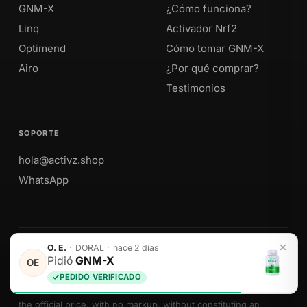
GNM-X
¿Cómo funciona?
Linq
Activador Nrf2
Optimend
Cómo tomar GNM-X
Airo
¿Por qué comprar?
Testimonios
SOPORTE
hola@activz.shop
WhatsApp
O. E.
·
DORAL
·
hace 2 días
Envíos a Perú · México · EE. UU. · Colombia · Ecuador
Pidió
GNM-X
OE
PEDIDO VERIFICADO
We sell Activz Global LLC products as authorized distributors at
the official price, with no markup, without constituting an