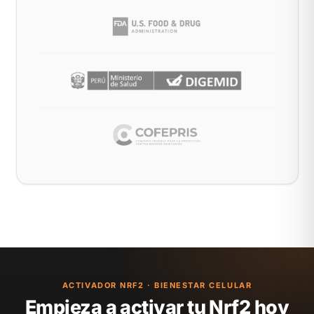
ACTIVADOR NRF2 · BIENESTAR CELULAR
Empieza a activar tu Nrf2 hoy