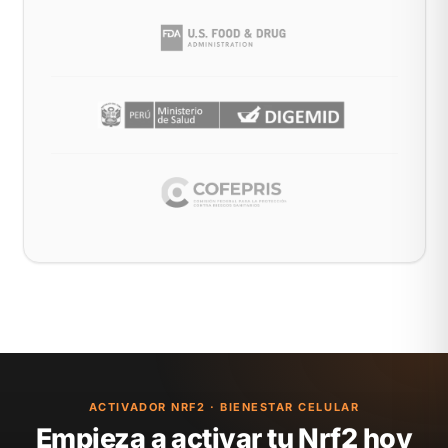
ACTIVADOR NRF2 · BIENESTAR CELULAR
Empieza a activar tu Nrf2 hoy