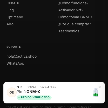
GNM-X
¿Cómo funciona?
Linq
Activador Nrf2
Optimend
Cómo tomar GNM-X
Airo
¿Por qué comprar?
Testimonios
SOPORTE
hola@activz.shop
WhatsApp
O. E.
·
DORAL
·
hace 4 días
Envíos a Perú · México · EE. UU. · Colombia · Ecuador
Pidió
GNM-X
OE
PEDIDO VERIFICADO
We sell Activz Global LLC products as authorized distributors at
the official price, with no markup, without constituting an