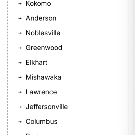
Kokomo
⇢
Anderson
⇢
Noblesville
⇢
Greenwood
⇢
Elkhart
⇢
Mishawaka
⇢
Lawrence
⇢
Jeffersonville
⇢
Columbus
⇢