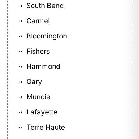
South Bend
⇢
Carmel
⇢
Bloomington
⇢
Fishers
⇢
Hammond
⇢
Gary
⇢
Muncie
⇢
Lafayette
⇢
Terre Haute
⇢