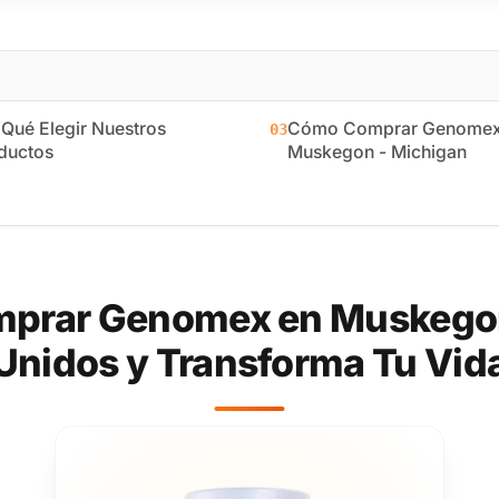
 Qué Elegir Nuestros
Cómo Comprar Genomex
03
ductos
Muskegon - Michigan
prar Genomex en Muskegon
Unidos y Transforma Tu Vid