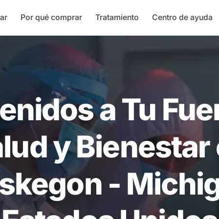
ar
Por qué comprar
Tratamiento
Centro de ayuda
enidos a Tu Fue
lud y Bienestar
kegon - Michi