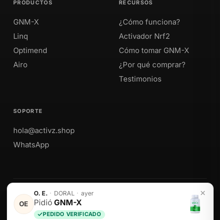
PRODUCTOS
RECURSOS
GNM-X
¿Cómo funciona?
Linq
Activador Nrf2
Optimend
Cómo tomar GNM-X
Airo
¿Por qué comprar?
Testimonios
SOPORTE
hola@activz.shop
WhatsApp
O. E.
·
DORAL
·
ayer
Envíos a Perú · México · EE. UU. · Colombia · Ecuador
Pidió
GNM-X
OE
PEDIDO VERIFICADO