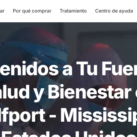
ar
Por qué comprar
Tratamiento
Centro de ayuda
enidos a Tu Fue
lud y Bienestar
fport - Mississi