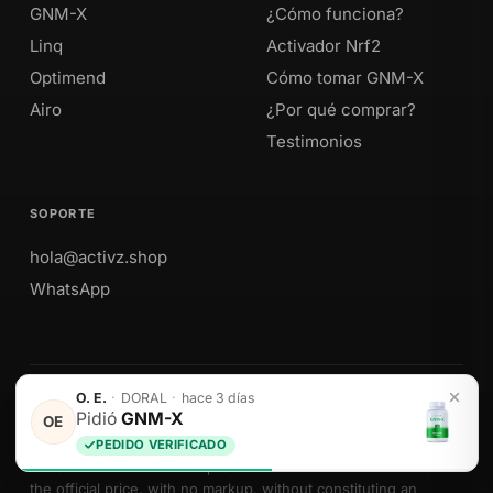
GNM-X
¿Cómo funciona?
Linq
Activador Nrf2
Optimend
Cómo tomar GNM-X
Airo
¿Por qué comprar?
Testimonios
SOPORTE
hola@activz.shop
WhatsApp
O. E.
·
DORAL
·
hace 3 días
Envíos a Perú · México · EE. UU. · Colombia · Ecuador
Pidió
GNM-X
OE
PEDIDO VERIFICADO
We sell Activz Global LLC products as authorized distributors at
the official price, with no markup, without constituting an