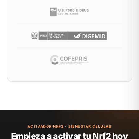
ACTIVADOR NRF2 · BIENESTAR CELULAR
Empieza a activar tu Nrf2 hoy