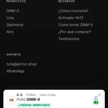
PRODUCTOS
RECURSOS
GNM-X
¿Cómo funciona?
Linq
Activador Nrf2
Optimend
Cómo tomar GNM-X
Airo
¿Por qué comprar?
Testimonios
SOPORTE
hola@activz.shop
WhatsApp
O. E.
·
DORAL
·
hace 3 días
Envíos a Perú · México · EE. UU. · Colombia · Ecuador
Pidió
GNM-X
OE
PEDIDO VERIFICADO