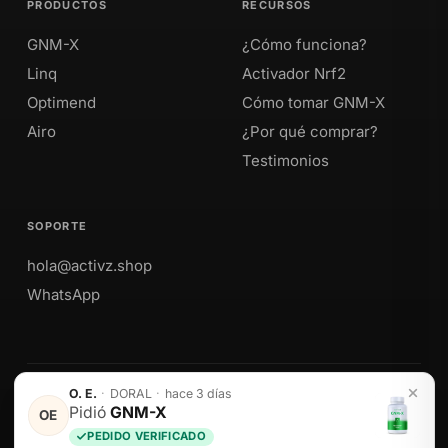
PRODUCTOS
RECURSOS
GNM-X
¿Cómo funciona?
Linq
Activador Nrf2
Optimend
Cómo tomar GNM-X
Airo
¿Por qué comprar?
Testimonios
SOPORTE
hola@activz.shop
WhatsApp
O. E.
·
DORAL
·
hace 3 días
Envíos a Perú · México · EE. UU. · Colombia · Ecuador
Pidió
GNM-X
OE
PEDIDO VERIFICADO