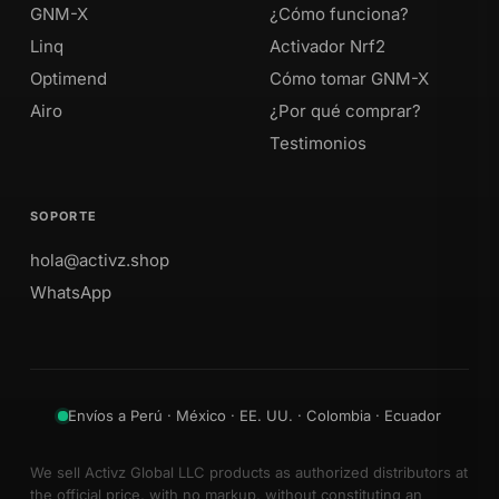
GNM-X
¿Cómo funciona?
Linq
Activador Nrf2
Optimend
Cómo tomar GNM-X
Airo
¿Por qué comprar?
Testimonios
SOPORTE
hola@activz.shop
WhatsApp
Envíos a Perú · México · EE. UU. · Colombia · Ecuador
We sell Activz Global LLC products as authorized distributors at
the official price, with no markup, without constituting an