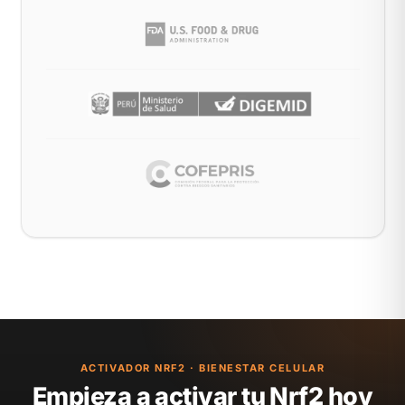
ACTIVADOR NRF2 · BIENESTAR CELULAR
Empieza a activar tu Nrf2 hoy