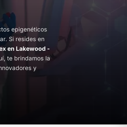
ctos epigenéticos
ar. Si resides en
x en Lakewood -
uí, te brindamos la
innovadores y