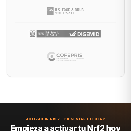
ACTIVADOR NRF2 · BIENESTAR CELULAR
Empieza a activar tu Nrf2 hoy